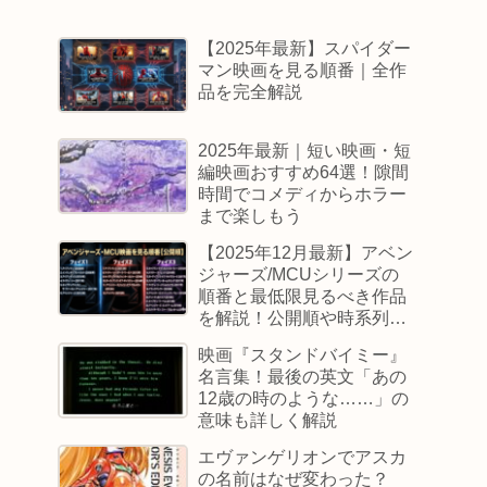
【2025年最新】スパイダー
マン映画を見る順番｜全作
品を完全解説
2025年最新｜短い映画・短
編映画おすすめ64選！隙間
時間でコメディからホラー
まで楽しもう
【2025年12月最新】アベン
ジャーズ/MCUシリーズの
順番と最低限見るべき作品
を解説！公開順や時系列順
も
映画『スタンドバイミー』
名言集！最後の英文「あの
12歳の時のような……」の
意味も詳しく解説
エヴァンゲリオンでアスカ
の名前はなぜ変わった？