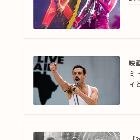
映
ミ
ィ
【