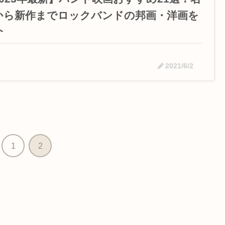
から新作までロックバンドの邦画・洋画を
介
2021/6/2
1
2