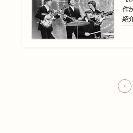
作
紹
前
へ