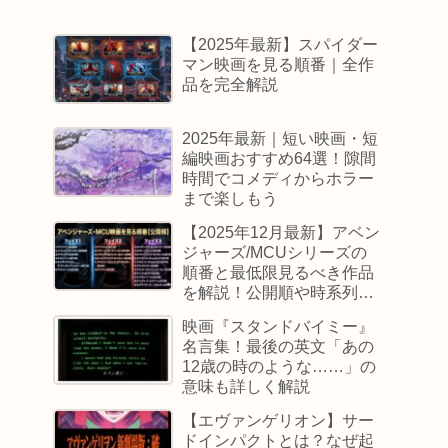
【2025年最新】スパイダー
マン映画を見る順番｜全作
品を完全解説
2025年最新｜短い映画・短
編映画おすすめ64選！隙間
時間でコメディからホラー
まで楽しもう
【2025年12月最新】アベン
ジャーズ/MCUシリーズの
順番と最低限見るべき作品
を解説！公開順や時系列順
も
映画『スタンドバイミー』
名言集！最後の英文「あの
12歳の時のような……」の
意味も詳しく解説
【エヴァンゲリオン】サー
ドインパクトとは？なぜ起