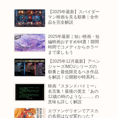
【2025年最新】スパイダー
マン映画を見る順番｜全作
品を完全解説
2025年最新｜短い映画・短
編映画おすすめ64選！隙間
時間でコメディからホラー
まで楽しもう
【2025年12月最新】アベン
ジャーズ/MCUシリーズの
順番と最低限見るべき作品
を解説！公開順や時系列順
も
映画『スタンドバイミー』
名言集！最後の英文「あの
12歳の時のような……」の
意味も詳しく解説
エヴァンゲリオンでアスカ
の名前はなぜ変わった？