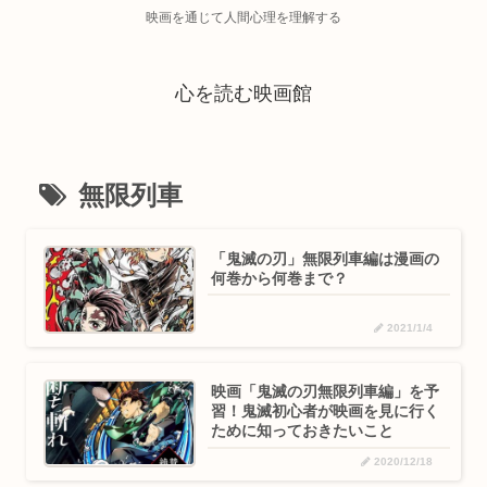
映画を通じて人間心理を理解する
心を読む映画館
無限列車
「鬼滅の刃」無限列車編は漫画の
何巻から何巻まで？
2021/1/4
映画「鬼滅の刃無限列車編」を予
習！鬼滅初心者が映画を見に行く
ために知っておきたいこと
2020/12/18