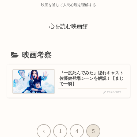
映画を通じて人間心理を理解する
心を読む映画館
映画考察
『一度死んでみた』隠れキャスト
佐藤健登場シーンを解説！【まじ
で一瞬】
2020/3/21
前
1
4
5