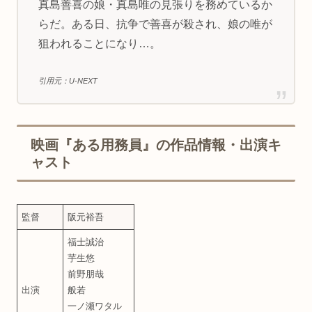
真島善喜の娘・真島唯の見張りを務めているか
らだ。ある日、抗争で善喜が殺され、娘の唯が
狙われることになり…。
引用元：U-NEXT
映画『ある用務員』の作品情報・出演キ
ャスト
監督
阪元裕吾
福士誠治
芋生悠
前野朋哉
出演
般若
一ノ瀬ワタル