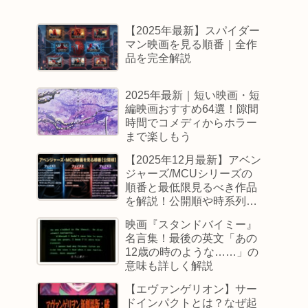
【2025年最新】スパイダー
マン映画を見る順番｜全作
品を完全解説
2025年最新｜短い映画・短
編映画おすすめ64選！隙間
時間でコメディからホラー
まで楽しもう
【2025年12月最新】アベン
ジャーズ/MCUシリーズの
順番と最低限見るべき作品
を解説！公開順や時系列順
も
映画『スタンドバイミー』
名言集！最後の英文「あの
12歳の時のような……」の
意味も詳しく解説
【エヴァンゲリオン】サー
ドインパクトとは？なぜ起