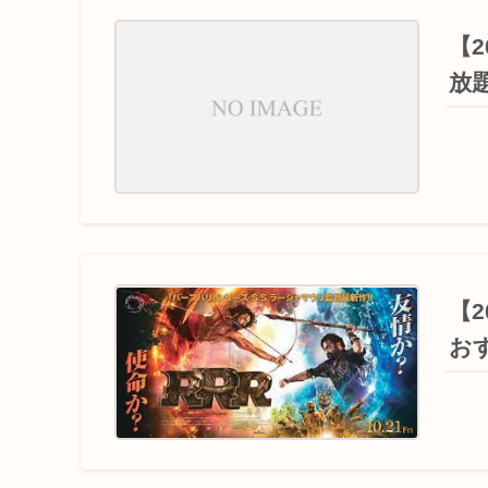
【2
放
【
お