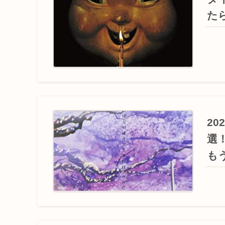
た
2
選
も