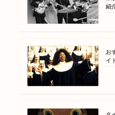
紹
お
イ
タ