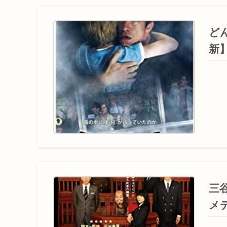
ど
新
三
メ