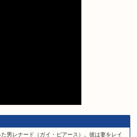
った男レナード（ガイ・ピアース）。彼は妻をレイ