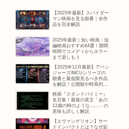
【2025年最新】スパイダー
マン映画を見る順番｜全作
品を完全解説
2025年最新｜短い映画・短
編映画おすすめ64選！隙間
時間でコメディからホラー
まで楽しもう
【2025年12月最新】アベン
ジャーズ/MCUシリーズの
順番と最低限見るべき作品
を解説！公開順や時系列順
も
映画『スタンドバイミー』
名言集！最後の英文「あの
12歳の時のような……」の
意味も詳しく解説
【エヴァンゲリオン】サー
ドインパクトとは？なぜ起