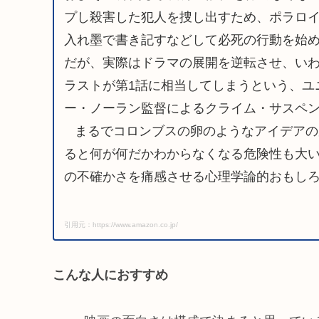
プし殺害した犯人を捜し出すため、ポラロ
入れ墨で書き記すなどして必死の行動を始
だが、実際はドラマの展開を逆転させ、いわ
ラストが第1話に相当してしまうという、ユ
ー・ノーラン監督によるクライム・サスペ
まるでコロンブスの卵のようなアイデアの
ると何が何だかわからなくなる危険性も大
の不確かさを痛感させる心理学論的おもし
引用元：https://www.amazon.co.jp/
こんな人におすすめ