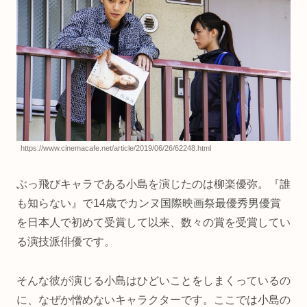
https://www.cinemacafe.net/article/2019/06/26/62248.html
ぶっ飛びキャラである小島を演じたのは柳楽優弥。『誰
も知らない』で14歳でカンヌ国際映画祭最優秀男優賞
を日本人で初めて受賞して以来、数々の賞を受賞してい
る演技派俳優です。
そんな彼が演じる小島はひどいことをしまくっているの
に、なぜか憎めないキャラクターです。ここでは小島の