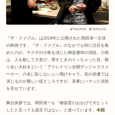
2021/6/18
2025/11/22
『ザ・ファブル』は2019年に公開された岡田准一主演
の映画です。『ザ・ファブル』のなかでも特に注目を集
めたのが、ヤクザの小島を演じた柳楽優弥の演技。小島
は、人を殺して大喜び、脅すときのイッちゃった目、殴
り合い大好きという「アドレナリン全開デンジャラスメ
ーカー」の名に恥じないぶっ飛びキャラ。並の俳優では
演じるのが難しい役どころですが、見事にハマった演技
を見せています。
舞台挨拶では、岡田准一も「柳楽君のおかげで大ヒット
したと言っても過言ではない」と述べています。
今回