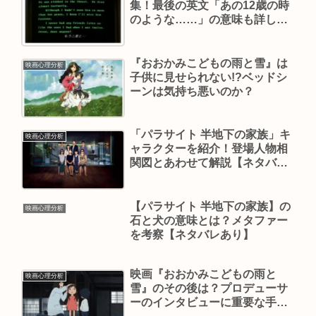
集！最後の英文「あの12歳の時
のような……」の意味も詳しく
解説
『おおかみこどもの雨と雪』は
映画心理分析
子供に見せられない!?ベッドシ
ーンは気持ち悪いのか？
「パラサイト 半地下の家族」キ
映画心理分析
ャラクターを紹介！登場人物相
関図とあわせて解説【ネタバレ
なし】
【パラサイト 半地下の家族】の
映画心理分析
石と犬の意味とは？メタファー
を考察【ネタバレあり】
映画『おおかみこどもの雨と
映画心理分析
雪』のその後は？プロデューサ
ーのインタビューに重要な手が