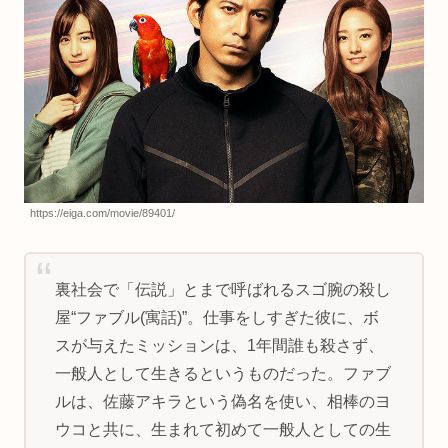
https://eiga.com/movie/89401/
裏社会で「伝説」とまで呼ばれるスゴ腕の殺し
屋“ファブル(寓話)”。仕事をしすぎた彼に、ボ
スが与えたミッションは、1年間誰も殺さず、
一般人として生きるというものだった。ファブ
ルは、佐藤アキラという偽名を使い、相棒のヨ
ウコと共に、生まれて初めて一般人としての生