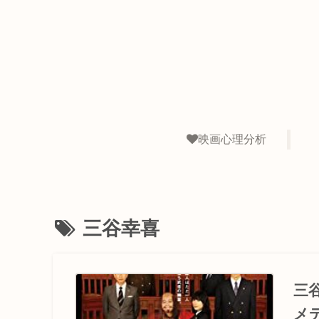
映画心理分析
三谷幸喜
三
メ