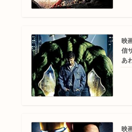
映
信
あ
映