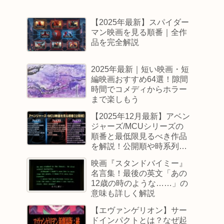
【2025年最新】スパイダー
マン映画を見る順番｜全作
品を完全解説
2025年最新｜短い映画・短
編映画おすすめ64選！隙間
時間でコメディからホラー
まで楽しもう
【2025年12月最新】アベン
ジャーズ/MCUシリーズの
順番と最低限見るべき作品
を解説！公開順や時系列順
も
映画『スタンドバイミー』
名言集！最後の英文「あの
12歳の時のような……」の
意味も詳しく解説
【エヴァンゲリオン】サー
ドインパクトとは？なぜ起