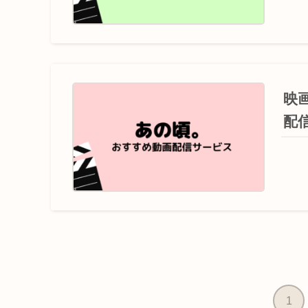
映
配
1