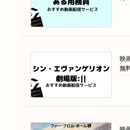
映
無
映