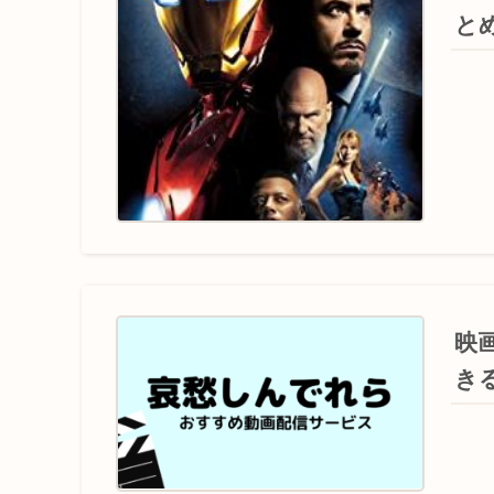
と
映
き