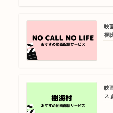
映画
視
映
ス