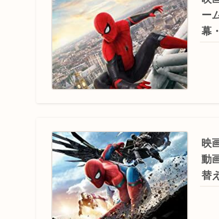
ー
幕
映
動
替