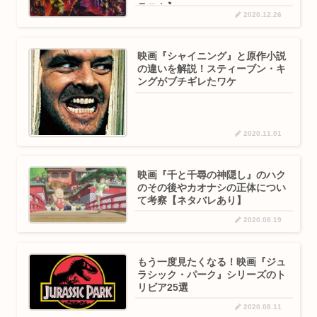
ラスト】
2020.12.26
映画『シャイニング』と原作小説
の違いを解説！スティーブン・キ
ングがブチギレたワケ
2020.11.01
映画『千と千尋の神隠し』のハク
のその後やカオナシの正体につい
て考察【ネタバレあり】
2020.08.19
もう一度見たくなる！映画『ジュ
ラシック・パーク』シリーズのト
リビア25選
2020.08.11