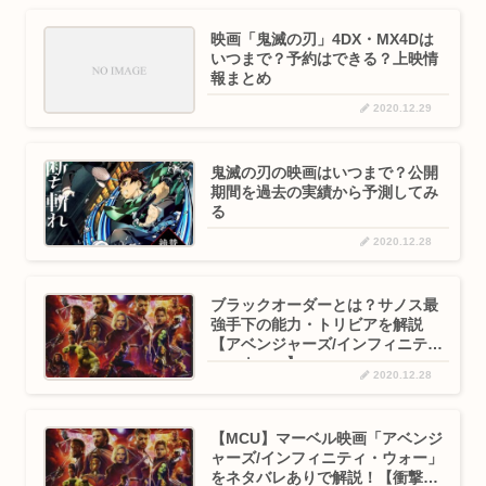
映画「鬼滅の刃」4DX・MX4Dは
いつまで？予約はできる？上映情
報まとめ
2020.12.29
鬼滅の刃の映画はいつまで？公開
期間を過去の実績から予測してみ
る
2020.12.28
ブラックオーダーとは？サノス最
強手下の能力・トリビアを解説
【アベンジャーズ/インフィニテ
ィ・ウォー】
2020.12.28
【MCU】マーベル映画「アベンジ
ャーズ/インフィニティ・ウォー」
をネタバレありで解説！【衝撃の