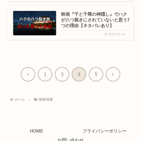
映画『千と千尋の神隠し』でハク
が八つ裂きにされていないと思う7
つの理由【ネタバレあり】
2020.07.04
前
次
1
3
4
5
へ
へ
ホーム
映画考察
HOME
プライバシーポリシー
お問い合わせ