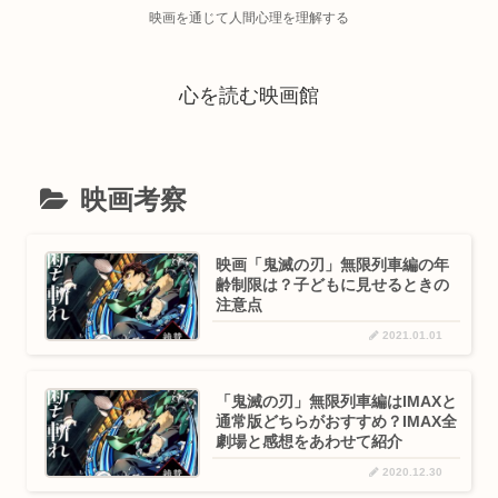
映画を通じて人間心理を理解する
心を読む映画館
映画考察
映画「鬼滅の刃」無限列車編の年
齢制限は？子どもに見せるときの
注意点
2021.01.01
「鬼滅の刃」無限列車編はIMAXと
通常版どちらがおすすめ？IMAX全
劇場と感想をあわせて紹介
2020.12.30