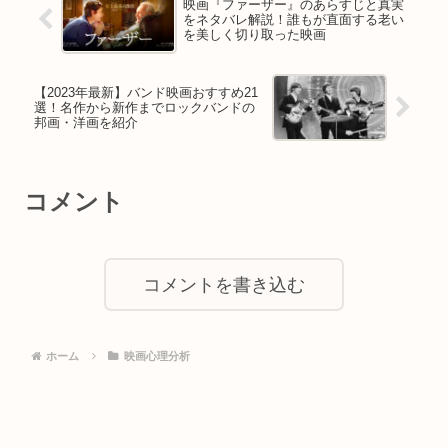
映画『ファーザー』のあらすじと真実
の選択を含めた二人のその後について考
をネタバレ解説！誰もが直面する老い
察します。
を美しく切り取った映画
【2023年最新】バンド映画おすすめ21
選！名作から新作までロックバンドの
邦画・洋画を紹介
コメント
コメントを書き込む
ホーム
映画心理分析