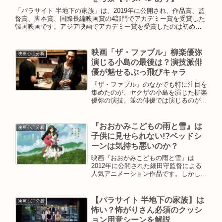
「パラサイト 半地下の家族」は、2019年に公開され、作品賞、監
督賞、脚本賞、国際長編映画賞の4部門でアカデミー賞を受賞した
韓国映画です。アジア映画でアカデミー賞を受賞したのは初めて
であり、日本でも公開されるや話題となりました。今回は「パラ
サイト 半地下の家族」で描かれている7つのメタファーについて解
説していきます。
映画「ザ・ファブル」柳楽優弥
映画心理分析
演じる小島の最後は？演技派俳
優が魅せるぶっ飛びキャラ
『ザ・ファブル』のなかでも特に注目を
集めたのが、ヤクザの小島を演じた柳楽
優弥の演技。並の俳優では演じるのが難
しい役どころですが、見事にハマった演
技を見せています。舞台挨拶では、岡田
准一も「柳楽君のおかげで大ヒットした
『おおかみこどもの雨と雪』は
映画心理分析
と言っても過言ではない」と述べていま
子供に見せられない!?ベッドシ
す。今回は、柳楽優弥演じる小島の最後
ーンは気持ち悪いのか？
と、その魅力について解説します。
映画『おおかみこどもの雨と雪』は
2012年に公開された細田守監督による
人気アニメーション作品です。しかし一
部からは「ベッドシーンがあって子供に
は見せられない」や「気持ち悪い」とい
った声が上がっています。一部とは言
【パラサイト 半地下の家族】は
映画心理分析
え、なぜここまで評価の高い作品に、こ
怖い？怖がりさん必須のクッシ
のような評価があるのでしょうか。この
ョン用意シーンを解説
記事では、そのような口コミの背景や問