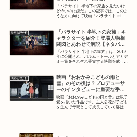
題のベッドシーンについて解説していま
「パラサイト 半地下の家族を見たいけ
す。
ど怖いのは嫌だ」この記事では、このよ
うな方に向けて映画「パラサイト 半地
下の家族」で、クッションでガードする
べき怖いシーンがどこかを解説します。
怖がりだけど面白い映画は見たい！とい
「パラサイト 半地下の家族」キ
映画心理分析
う方はぜひ参考にしてみてください。
ャラクターを紹介！登場人物相
関図とあわせて解説【ネタバレ
なし】
「パラサイト 半地下の家族」は、2019
年に公開され、パルム・ドールとアカデ
ミー賞をそれぞれ受賞する快挙を成し遂
げた韓国映画です。今回は、「パラサイ
ト 半地下の家族」を見る前に知ってお
くと、より物語を理解できるキャラクタ
映画『おおかみこどもの雨と
映画心理分析
ー・キャスト、声優について解説しま
雪』のその後は？プロデューサ
す。
ーのインタビューに重要な手が
かりが！
映画『おおかみこどもの雨と雪』は親子
愛を描いた作品です。主人公花が子ども
を生んで母親として成長していく姿はも
ちろん、半分人間・半分狼である花の息
子の雨と娘の雪がどのように生活してい
くのかが描かれていました。特に最後は
ふたりとも、「人間として生きるのか」
「狼として生きるのか」という究極の選
択を選ぶこととなりました。今回は、そ