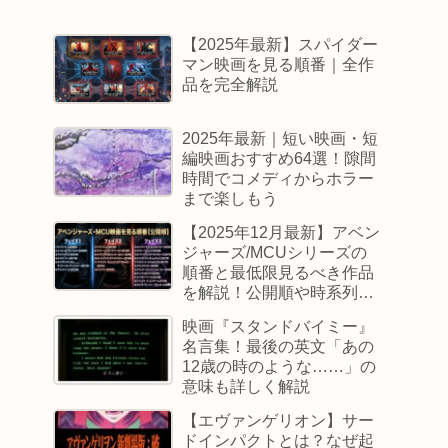
【2025年最新】スパイダー
マン映画を見る順番｜全作
品を完全解説
2025年最新｜短い映画・短
編映画おすすめ64選！隙間
時間でコメディからホラー
まで楽しもう
【2025年12月最新】アベン
ジャーズ/MCUシリーズの
順番と最低限見るべき作品
を解説！公開順や時系列順
も
映画『スタンドバイミー』
名言集！最後の英文「あの
12歳の時のような……」の
意味も詳しく解説
【エヴァンゲリオン】サー
ドインパクトとは？なぜ起