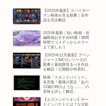
【2025年最新】スパイダー
マン映画を見る順番｜全作
品を完全解説
2025年最新｜短い映画・短
編映画おすすめ64選！隙間
時間でコメディからホラー
まで楽しもう
【2025年12月最新】アベン
ジャーズ/MCUシリーズの
順番と最低限見るべき作品
を解説！公開順や時系列順
も
映画『スタンドバイミー』
名言集！最後の英文「あの
12歳の時のような……」の
意味も詳しく解説
【エヴァンゲリオン】サー
ドインパクトとは？なぜ起