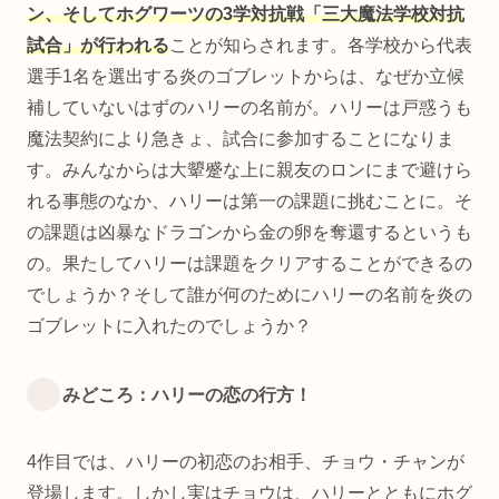
ン、そしてホグワーツの3学対抗戦「三大魔法学校対抗
試合」が行われる
ことが知らされます。各学校から代表
選手1名を選出する炎のゴブレットからは、なぜか立候
補していないはずのハリーの名前が。ハリーは戸惑うも
魔法契約により急きょ、試合に参加することになりま
す。みんなからは大顰蹙な上に親友のロンにまで避けら
れる事態のなか、ハリーは第一の課題に挑むことに。そ
の課題は凶暴なドラゴンから金の卵を奪還するというも
の。果たしてハリーは課題をクリアすることができるの
でしょうか？そして誰が何のためにハリーの名前を炎の
ゴブレットに入れたのでしょうか？
みどころ：ハリーの恋の行方！
4作目では、ハリーの初恋のお相手、チョウ・チャンが
登場します。しかし実はチョウは、ハリーとともにホグ