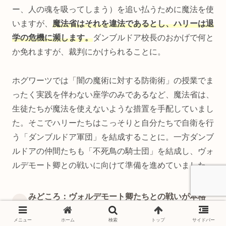
ー、人の魂を吸ってしまう）を追い払うために魔法を使
いますが、
魔法省はそれを違法であるとし、ハリーは退
学の危機に瀕します。
ダンブルドア校長のおかげで何と
か免れますが、裁判にかけられることに。
ホグワーツでは「闇の魔術に対する防衛術」の授業でま
ったく実践を伴わない座学のみであるなど、魔法省は、
生徒たちが魔法を使えないような措置を手配していまし
た。そこでハリーたちはこっそりと自分たちで自衛を行
う「ダンブルドア軍団」を結成することに。一方ダンブ
ルドアの仲間たちも「不死鳥の騎士団」を結成し、ヴォ
ルデモート卿との戦いに向けて準備を進めていました。
みどころ：ヴォルデモート卿たちとの戦いが本格
化
メニュー
ホーム
検索
トップ
サイドバー