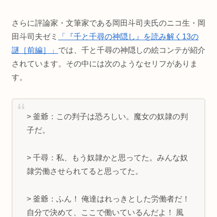
さらに評論家・文筆家である岡田斗司夫氏のニコ生・岡
田斗司夫ゼミ
「『千と千尋の神隠し』を読み解く13の
謎［前編］」
では、千と千尋の神隠しの絵コンテが紹介
されています。その中には次のようなセリフがありま
す。
> 釜爺：この判子は恐ろしい。魔女の奴隷の判
子だ。
> 千尋：私、もう奴隷かと思ってた。みんな奴
隷労働させられてると思ってた。
> 釜爺：ふん！ 俺達はれっきとした労働者だ！
自分で決めて、ここで働いているんだよ！ 風