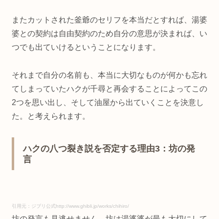
またカットされた釜爺のセリフを本当だとすれば、湯婆
婆との契約は自由契約のため自分の意思が決まれば、い
つでも出ていけるということになります。
それまで自分の名前も、本当に大切なものが何かも忘れ
てしまっていたハクが千尋と再会することによってこの
2つを思い出し、そして油屋から出ていくことを決意し
た。と考えられます。
ハクの八つ裂き説を否定する理由3：坊の発
言
引用元：ジブリ公式http://www.ghibli.jp/works/chihiro/
坊の発言も見逃せません。坊は湯婆婆が最も大切にして