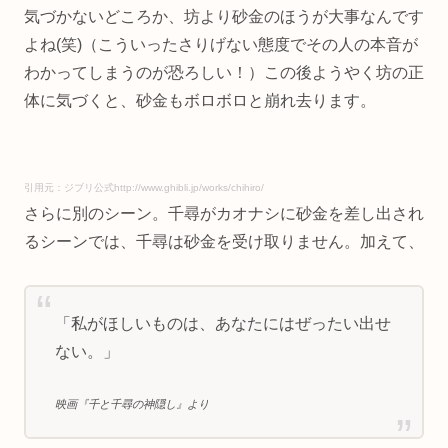
気づかないどころか、坊より砂金のほうが大事なんです
よね(笑)（こういったさりげない態度でその人の本音が
わかってしまうのが恐ろしい！）この後ようやく坊の正
体に気づくと、砂金もボロボロと崩れ去ります。
引用元：ジブリ公式http://www.ghibli.jp/works/chihiro/
さらに別のシーン。千尋がカオナシに砂金を差し出され
るシーンでは、千尋は砂金を受け取りません。加えて、
「私がほしいものは、あなたにはぜったい出せ
ない。」
映画『千と千尋の神隠し』より