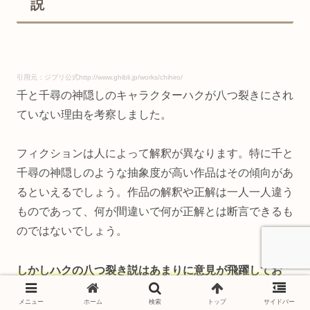
説
引用元：ジブリ公式http://www.ghibli.jp/works/chihiro/
千と千尋の神隠しのキャラクターハクが八つ裂きにされ
ていない理由を考察しました。
フィクションは人によって解釈が異なります。特に千と
千尋の神隠しのような抽象度が高い作品はその傾向があ
るといえるでしょう。作品の解釈や正解は一人一人違う
ものであって、何が間違いで何が正解とは断言できるも
のではないでしょう。
しかしハクの八つ裂き説はあまりに意見が飛躍してお
り、その意見を支持する根拠はあくまで噂レベルのもの
メニュー
ホーム
検索
トップ
サイドバー
しかなかったため、今回は映画で描かれている事実をベ