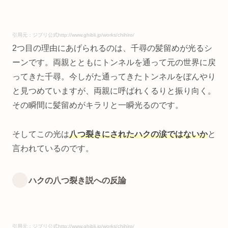
引用元：ジブリ公式http://www.ghibli.jp/works/chihiro/
2つ目の理由にあげられるのは、千尋の髪留めが光るシ
ーンです。両親とともにトンネルを通って元の世界に戻
ってきた千尋。今しがた通ってきたトンネルをぼんやり
と見つめていますが、両親に呼ばれくるりと振り向く。
その瞬間に髪留めがキラリと一瞬光るのです。
そしてこの光は
八つ裂きにされたハクの涙ではないか
と
言われているのです。
ハクの八つ裂き説への反論
引用元：ジブリ公式http://www.ghibli.jp/works/chihiro/