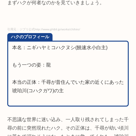
まずハクが何者なのかを見ていきましょう。
引用元：ジブリ公式http://www.ghibli.jp/works/chihiro/
ハクのプロフィール
本名：ニギハヤミコハクヌシ(饒速水小白主)
もう一つの姿：龍
本当の正体：千尋が昔住んでいた家の近くにあった
琥珀川(コハクガワ)の主
不思議な世界に迷い込み、一人取り残されてしまった千
尋の前に突然現れたハク。その正体は、千尋が幼い頃川