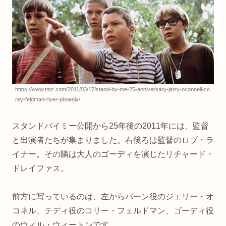
https://www.tmz.com/2011/03/17/stand-by-me-25-anniversary-jerry-oconnell-co
rey-feldman-river-phoenix/
スタンドバイミー公開から25年後の2011年には、監督
と出演者たちが集まりました。右後ろは監督のロブ・ラ
イナー。その隣は大人のゴーディを演じたリチャード・
ドレイファス。
前方に写っているのは、左からバーン役のジェリー・オ
コネル、テディ役のコリー・フェルドマン、ゴーディ役
のウィル・ウィートンです。