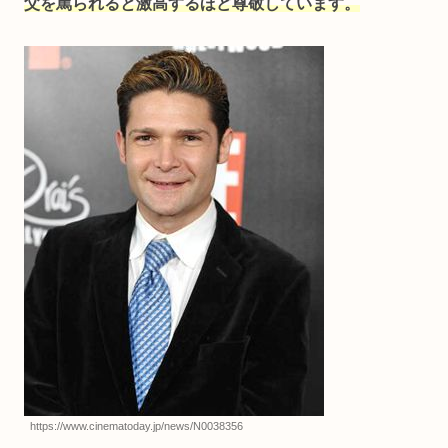
父を罵られると激高するほど尊敬しています。
https://www.cinematoday.jp/news/N0038356