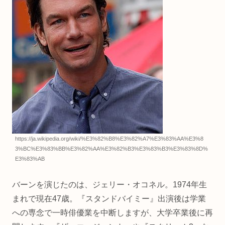
https://ja.wikipedia.org/wiki/%E3%82%B8%E3%82%A7%E3%83%AA%E3%8
3%BC%E3%83%BB%E3%82%AA%E3%82%B3%E3%83%B3%E3%83%8D%
E3%83%AB
バーンを演じたのは、ジェリー・オコネル。1974年生
まれで現在47歳。『スタンドバイミー』出演後は学業
への専念で一時俳優業を中断しますが、大学卒業後に再