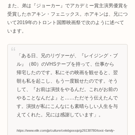
また、弟は『ジョーカー』でアカデミー賞主演男優賞を
受賞したホアキン・フェニックス。ホアキンは、兄につ
いて2019年のトロント国際映画祭で次のように述べて
います。
「ある日、兄のリヴァーが、『レイジング・ブ
ル』（80）のVHSテープを持って、仕事から
帰宅したのです。私にその映画を観せると、翌
朝も私を起こし、もう一度観せたのです。そう
して、『お前は演技をやるんだ。これがお前の
やることなんだよ』と……ただそう伝えたんで
す。演技が私にこんなにも素晴らしい人生を与
えてくれた。兄には感謝しています」。
https://www.elle.com/jp/culture/celebgossip/g29138780/toxic-family-