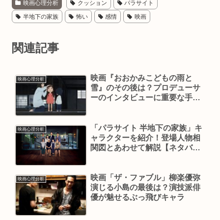
映画心理分析
クッション
パラサイト
半地下の家族
怖い
感情
映画
関連記事
映画『おおかみこどもの雨と
映画心理分析
雪』のその後は？プロデューサ
ーのインタビューに重要な手が
かりが！
「パラサイト 半地下の家族」キ
映画心理分析
ャラクターを紹介！登場人物相
関図とあわせて解説【ネタバレ
なし】
映画「ザ・ファブル」柳楽優弥
映画心理分析
演じる小島の最後は？演技派俳
優が魅せるぶっ飛びキャラ